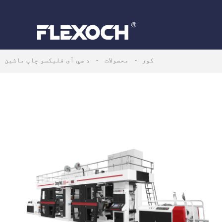
کور
محصولات
د سي آی فلیکسو چاپ ماشین