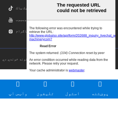
ټیک ټاک
یوټیوب
انسټاګرام
د کاپي حق © ۲۰۲۵ ګوډاو.سي این ټول حقونه خوندي دي
پوښتنه
استول
تلیفون
واټس اپ