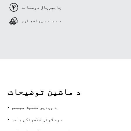
چاپیریال دوستانه
د موادو پراخه لړۍ
د ماشین توضیحات
د ویډیو تفتیش سیسټم
دوه ګونی خلاصونکی واحد