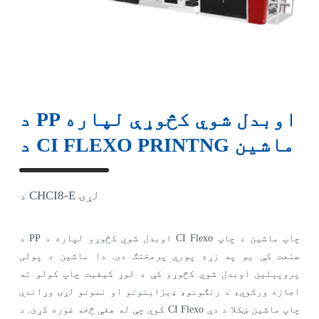
د PP اوبدل شوي کڅوړې لپاره
د CI FLEXO PRINTNG ماشین
د CHCI8-E لړۍ
د PP اوبدل شوي کڅوړو لپاره د CI Flexo چاپ ماشین د چاپ
صنعت کې یو په زړه پورې پرمختګ دی. دا ماشین د پولی
پروپیلین اوبدل شوي کڅوړو کې د لوړ کیفیت چاپ کولو ته
اجازه ورکوي، د رنګونو، ډیزاینونو او نمونو لړۍ وړاندې
کوي چې له هغې څخه غوره کړئ. د CI Flexo چاپ ماشین ښکلا د دې