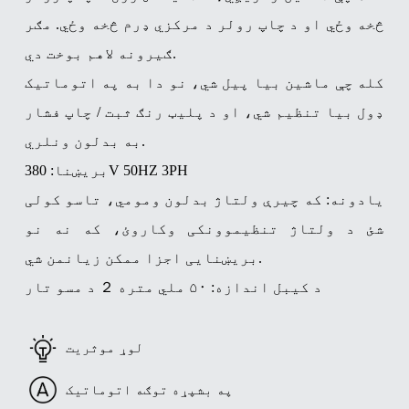
څخه وځي او د چاپ رولر د مرکزي ډرم څخه وځي. مګر
ګیرونه لاهم بوخت دي.
کله چې ماشین بیا پیل شي، نو دا به په اتوماتيک
ډول بیا تنظیم شي، او د پلیټ رنګ ثبت / چاپ فشار
به بدلون ونلري.
بریښنا: 380V 50HZ 3PH
یادونه: که چیرې ولتاژ بدلون ومومي، تاسو کولی
شئ د ولتاژ تنظیموونکی وکاروئ، که نه نو
بریښنایی اجزا ممکن زیانمن شي.
د کیبل اندازه: ۵۰ ملي متره ２ د مسو تار
لوړ موثریت
په بشپړه توګه اتوماتیک