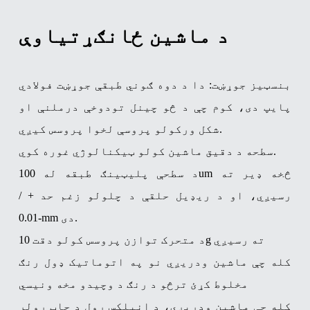
د ماشین ځانګړتیاوې
بنسټیز جوړښت: دا د دوه ګوني طبقې جوړښت فولادي
پایپ دی، کوم چې د څو چینل تودوخې درملنې او
شکل ورکولو پروسې لخوا پروسس کیږي.
سطحه د دقیق ماشین کولو ټیکنالوژي غوره کوي.
د سطحې پلیټینګ طبقه له 100um څخه ډیر ته
رسیږي، او د ریډیل حلقې د چلولو زغم حد + /
-0.01mm دی.
د متحرک توازن پروسس کولو دقت 10g ته رسیږي
کله چې ماشین ودریږي نو په اتوماتيک ډول رنګ
مخلوط کړئ ترڅو د رنګ د وچیدو مخه ونیسي
کله چې ماشین ودریږي، د انیلکس رول د چاپ رولر