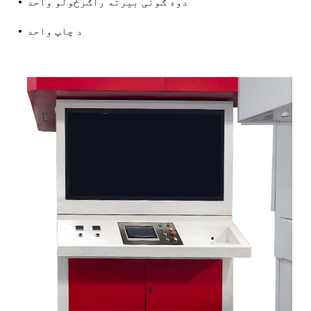
دوه ګونی بیرته راګرځولو واحد
د چاپ واحد