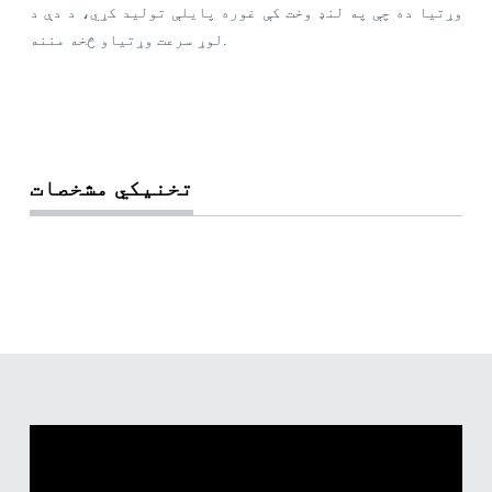
وړتیا ده چې په لنډ وخت کې غوره پایلې تولید کړي، د دې د
لوړ سرعت وړتیاو څخه مننه.
تخنیکي مشخصات