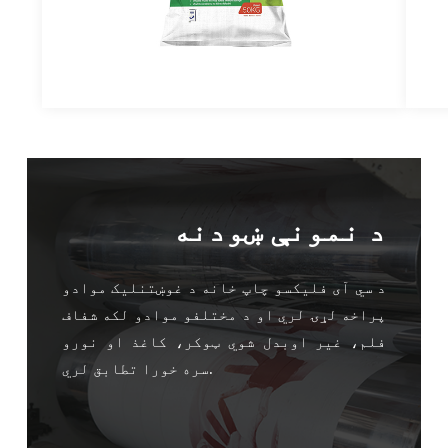
د نمونې ښودنه
د سي آی فلیکسو چاپ خانه د غوښتنلیک موادو
پراخه لړۍ لري او د مختلفو موادو لکه شفاف
فلم، غیر اوبدل شوي ټوکر، کاغذ او نورو
سره خورا تطابق لري.