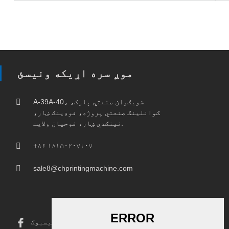
موږ سره اړیکه ونیسئ
A-39A-40، شویګوان صنعتي پارک،
ګوانلینګ صنعتي پروژه، فوډینګ ښار،
نینګدي ښار، فوجیان ولایت.
+۸۶ ۱۸۱۵۰۲۰۷۱۰۷
sale8@chprintingmachine.com
فیسبوک