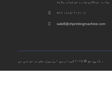
ښار، نینګدي ښار، فوجیان ولایت.
+۸۶ ۱۸۱۵۰۲۰۷۱۰۷
sale8@chprintingmachine.com
د کاپي حق © ۲۰۲۵ ګوډاو.سي این ټول حقونه خوندي دي