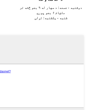
دوشنبه - جمعه: د سهار له ۹ بجو څخه تر
ماښام ۶ بجو پورې
شنبه - یکشنبه: تړلی