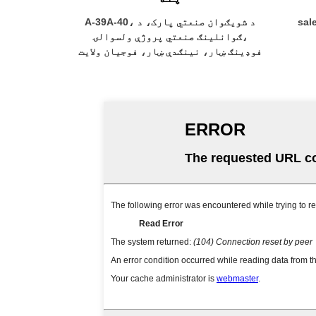
sal
A-39A-40، د شویګوان صنعتي پارک، د
ګوانلینګ صنعتي پروژې ولسوالۍ،
فوډینګ ښار، نینګدې ښار، فوجیان ولایت