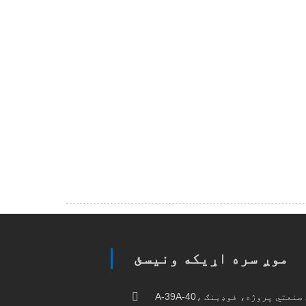
موږ سره اړیکه ونیسئ
A-39A-40، شویګوان صنعتي پارک، ګوانلینګ صنعتي پروژه، فوډینګ