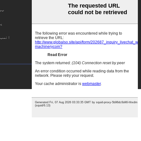
ټی
ی
انسټ