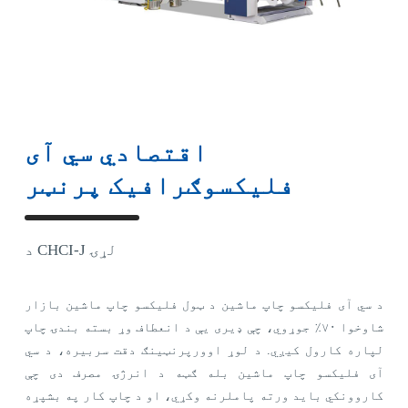
اقتصادي سي آی
فلیکسوګرافیک پرنټر
د CHCI-J لړۍ
د سي آی فلیکسو چاپ ماشین د ټول فلیکسو چاپ ماشین بازار
شاوخوا ۷۰٪ جوړوي، چې ډیری یې د انعطاف وړ بسته بندۍ چاپ
لپاره کارول کیږي. د لوړ اوورپرنټینګ دقت سربیره، د سي
آی فلیکسو چاپ ماشین بله ګټه د انرژۍ مصرف دی چې
کاروونکي باید ورته پاملرنه وکړي، او د چاپ کار په بشپړه