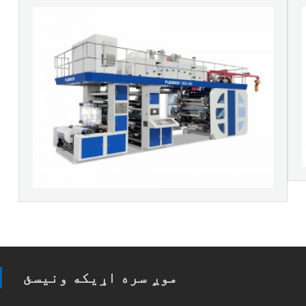
موږ سره اړیکه ونیسئ