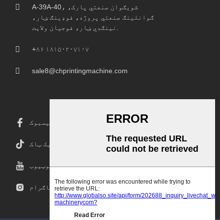
A-39A-40، شویګوان صنعتي پارک،
ګوانلینګ صنعتي پروژه، فوډینګ ښار،
نینګدي ښار، فوجیان ولایت.
+۸۶ ۱۸۱۵۰۲۰۷۱۰۷
sale8@chprintingmachine.com
فیسبوک
ټیک ټاک
یوټیوب
انسټاګرام