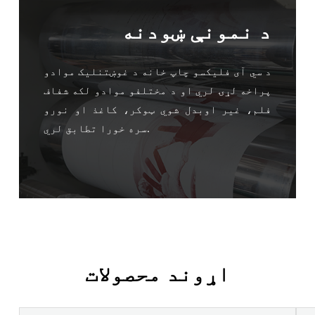
د نمونې ښودنه
د سي آی فلیکسو چاپ خانه د غوښتنلیک موادو
پراخه لړۍ لري او د مختلفو موادو لکه شفاف
فلم، غیر اوبدل شوي ټوکر، کاغذ او نورو
سره خورا تطابق لري.
اړوند محصولات