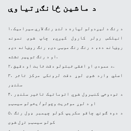
د ماشین ځانګړتیاوې
۱. د رنګ د لیږدولو لپاره د لنډ رنګ لارې سیرامیک
انیلکس رولر کارول کیږي، چاپ شوی نمونه
روښانه ده، د رنګ رنګ موټی دی، رنګ روښانه دی،
او د رنګ توپیر نشته.
۲. د عمودی او افقی ثبتولو دقت ثابت او دقیق.
۳. اصلي وارد شوی لوړ دقت لرونکی مرکز تاثر
سلنډر
۴. د تودوخې کنټرول شوي اتوماتیک تاثیر سلنډر
او د لوړ موثریت وچولو / یخولو سیسټم
۵. د دوه ګوني چاقو سکریپ کولو چیمبر ډول رنګ
کولو سیسټم تړل شوی