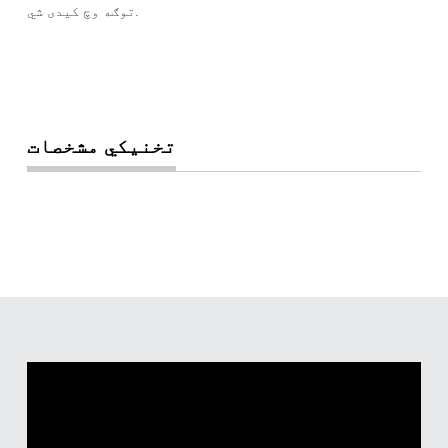
توګه وچ کیدی شي.
تخنیکي مشخصات