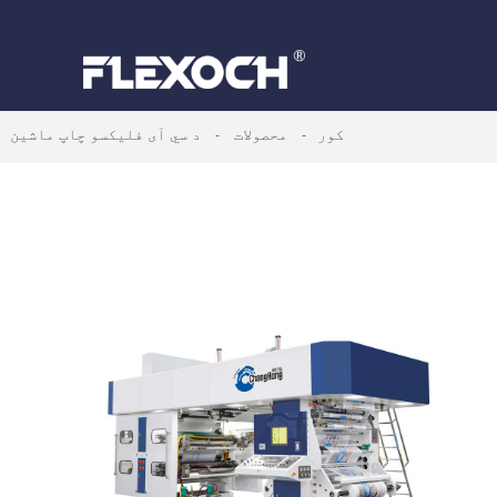
کور
محصولات
د سي آی فلیکسو چاپ ماشین