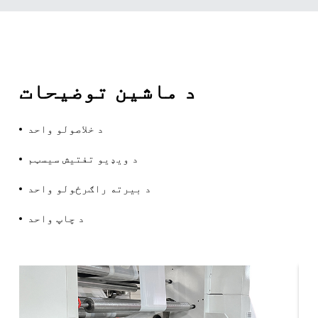
د ماشین توضیحات
د خلاصولو واحد
د ویډیو تفتیش سیسټم
د بیرته راګرځولو واحد
د چاپ واحد