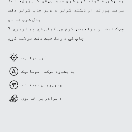
۶. په بشپړه توګه تړل شوی سرو ټیشن کنټرول، د
سرعت پورته او ښکته کولو د ډیر چاپ کولو دقت
بدل شوی نه دی
7. چټک ثبت او موقعیت، کوم چې کولی شي په لومړي
چاپ کې د رنګ ثبت دقت ترلاسه کړي
لوړ موثریت
په بشپړه توګه اتوماتیک
چاپیریال دوستانه
د موادو پراخه لړۍ