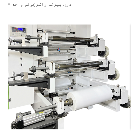
درې بیرته راګرځولو واحد