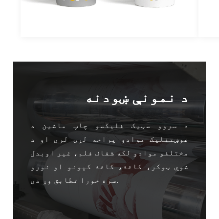
د نمونې ښودنه
د سروو سټیک فلیکسو چاپ ماشین د
غوښتنلیک موادو پراخه لړۍ لري او د
مختلفو موادو لکه شفاف فلم، غیر اوبدل
شوي ټوکر، کاغذ، کاغذ کپونو او نورو
سره خورا تطابق وړ دی.