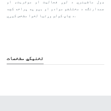
ډول ماشینري د لوړ فعالیت او موثریت، او
همدارنګه د مختلفو موادو او بڼو په پراخه کچه
د چاپ کولو وړتیا لخوا مشخص کیږي.
تخنیکي مشخصات