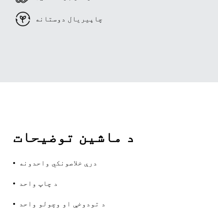
چاپیریال دوستانه
د ماشین توضیحات
درې خلاصونکي واحدونه
د چاپ واحد
د تودوخې او وچولو واحد