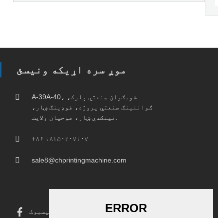
موږ سره اړیکه ونیسئ
A-39A-40، شویګوان صنعتي پارک،
ګوانلینګ صنعتي پروژه، فوډینګ ښار،
نینګدي ښار، فوجیان ولایت.
+۸۶ ۱۸۱۵۰۲۰۷۱۰۷
sale8@chprintingmachine.com
فیسبوک