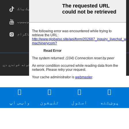
ټیک ټاک
یوټیوب
انسټاګرام
د کاپي حق © ۲۰۲۵ ګوډاو.سي این ټول حقونه خوندي دي
پوښتنه
استول
تلیفون
واټس اپ