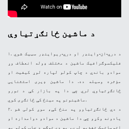
د ماشین ځانګړتیاوې
۱. د درې-ان-واینډر او درې-ریواینډر سټیک شوي
فلیکسوګرافیک ماشین د مختلف ډوله انعطاف وړ
موادو باندې د چاپ کولو لپاره لوړ کیفیت او
مؤثره وسیله ده. دا ماشین ډیری استثنایی
ځانګړتیاوې لري چې دا په بازار کې د نورو
ماشینونو په مینځ کې ځانګړی کوي.
۲. د دې ځانګړتیاوو په منځ کې، موږ کولی شو
یادونه وکړو چې دا ماشین د موادو دوامداره او
اتوماتیک تغذیه لري، په دې توګه د چاپ کولو په