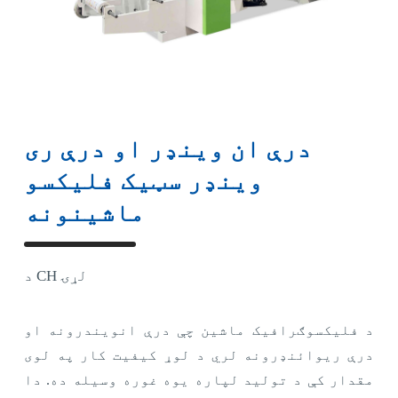
درې ان وینډر او درې ری
وینډر سټیک فلیکسو
ماشینونه
د CH لړۍ
د فلیکسوګرافیک ماشین چې درې انویندرونه او
درې ریوائنډرونه لري د لوړ کیفیت کار په لوی
مقدار کې د تولید لپاره یوه غوره وسیله ده. دا