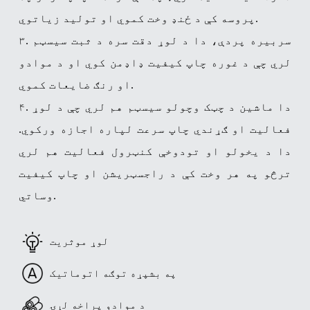
پروسه کې د ځنډ وخت کموي او تولید زیاتوي.
۳. سربیره پردې، دا د لوړ دقت سره د ثبت سیسټم
لري چې د غوره چاپ کیفیت ډاډمن کوي ​​او د موادو
او رنګ ضایعات کموي.
۴. دا ماشین د چټک وچولو سیسټم هم لري چې د لوړ
فعالیت او ګړندي چاپ سرعت لپاره اجازه ورکوي.
دا د یخولو او تودوخې کنټرول فعالیت هم لري
ترڅو په هر وخت کې د راجسټریشن او چاپ کیفیت
وساتي.
لوړ موثریت
په بشپړه توګه اتوماتیک
د موادو پراخه لړۍ