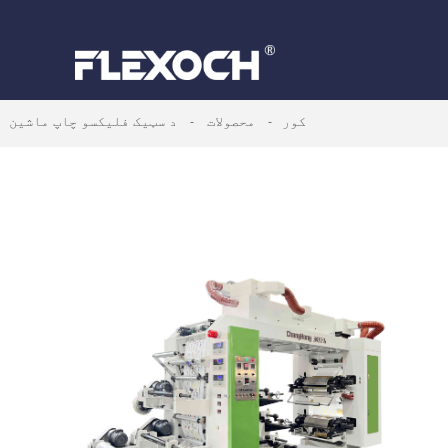
کور
محصولات
د سټیک فلیکسو چاپ ماشین