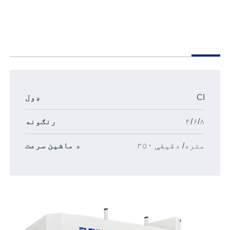
CI
ډول
۴/۶/۸
رنګونه
۳۵۰ متره/ دقیقې
د ماشین سرعت