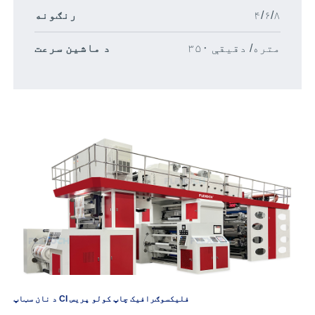
۴/۶/۸
رنګونه
۳۵۰ متره/ دقیقې
د ماشین سرعت
د نان سټاپ CI فلیکسوګرافیک چاپ کولو پریس