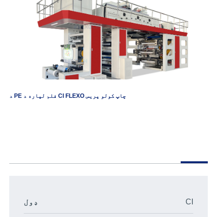
د PE فلم لپاره د CI FLEXO چاپ کولو پریس
CI
ډول