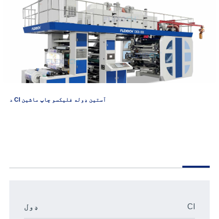
د CI آستین ډوله فلیکسو چاپ ماشین
CI
ډول