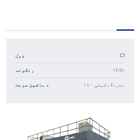
CI
ډول
۴/۶/۸
رنګونه
۲۵۰ متره/ دقیقې
د ماشین سرعت