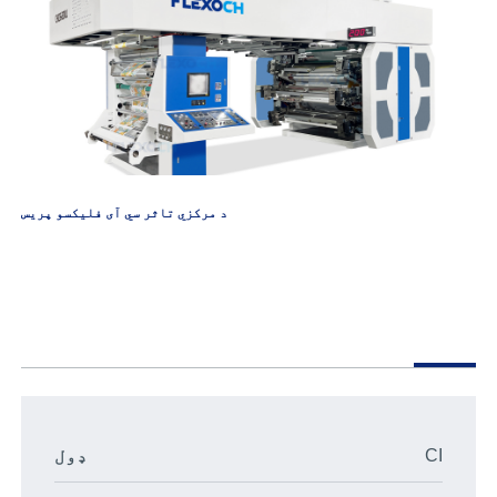
د مرکزي تاثر سي آی فلیکسو پریس
CI
ډول