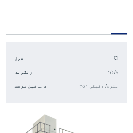
CI
ډول
۴/۶/۸
رنګونه
۳۵۰ متره/ دقیقې
د ماشین سرعت