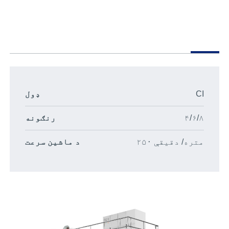
CI
ډول
۴/۶/۸
رنګونه
۲۵۰ متره/ دقیقې
د ماشین سرعت