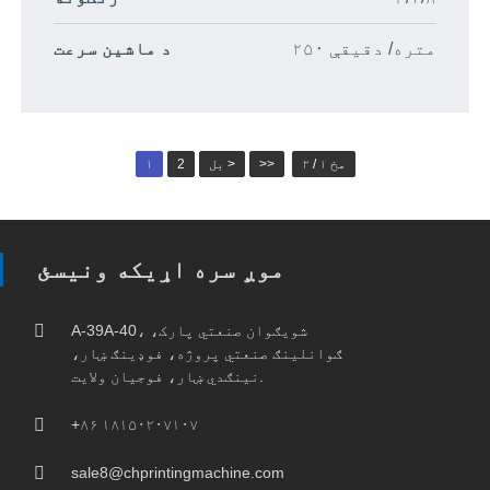
۲۵۰ متره/ دقیقې
د ماشین سرعت
مخ ۱ / ۲
>>
بل >
2
۱
موږ سره اړیکه ونیسئ
A-39A-40، شویګوان صنعتي پارک،
ګوانلینګ صنعتي پروژه، فوډینګ ښار،
نینګدي ښار، فوجیان ولایت.
+۸۶ ۱۸۱۵۰۲۰۷۱۰۷
sale8@chprintingmachine.com