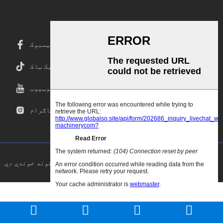
فیسبوک
ټیک ټاک
یوټیوب
انسټاګرام
د کاپي حق © ۲۰۲۵ ګوډاو.سي این ټول حقونه خوندي دي