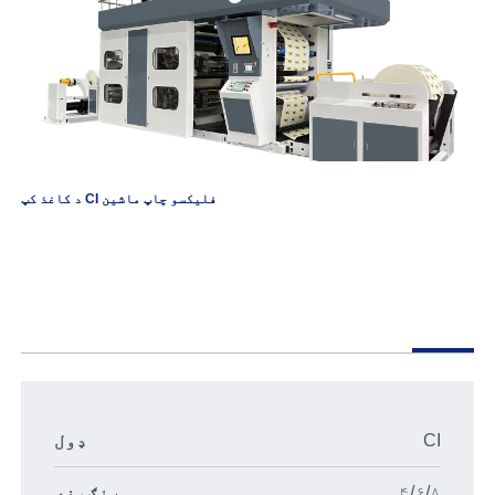
د کاغذ کپ CI فلیکسو چاپ ماشین
CI
ډول
۴/۶/۸
رنګونه