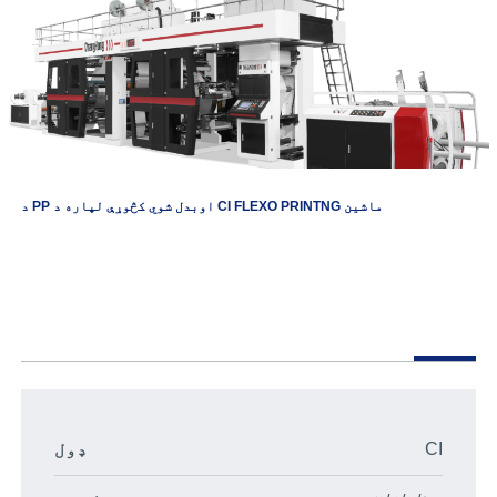
د PP اوبدل شوي کڅوړې لپاره د CI FLEXO PRINTNG ماشین
CI
ډول