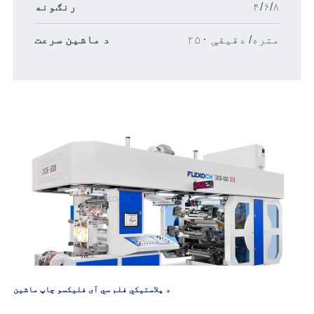
۴/۶/۸
رنګونه
۲۵۰ متره/ دقیقې
د ماشین سرعت
د پلاستيکي فلم سي آی فلیکسو چاپ ماشین