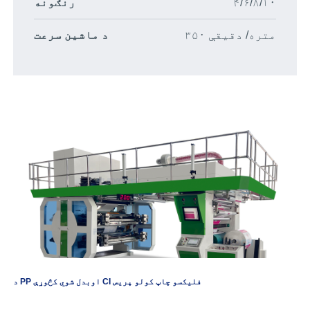
۴/۶/۸/۱۰
رنګونه
۳۵۰ متره/ دقیقې
د ماشین سرعت
د PP اوبدل شوي کڅوړې CI فلیکسو چاپ کولو پریس