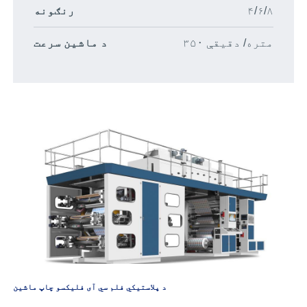
۴/۶/۸
رنګونه
۳۵۰ متره/ دقیقې
د ماشین سرعت
د پلاستيکي فلم سي آی فلیکسو چاپ ماشین