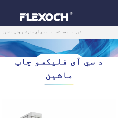
کور
محصولات
د سي آی فلیکسو چاپ ماشین
د سي آی فلیکسو چاپ
ماشین