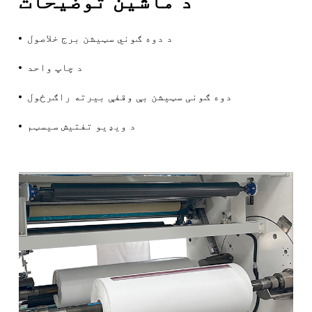
د ماشین توضیحات
د دوه ګوني سټیشن برج خلاصول
د چاپ واحد
دوه ګونی سټیشن بې وقفې بیرته راګرځول
د ویډیو تفتیش سیسټم