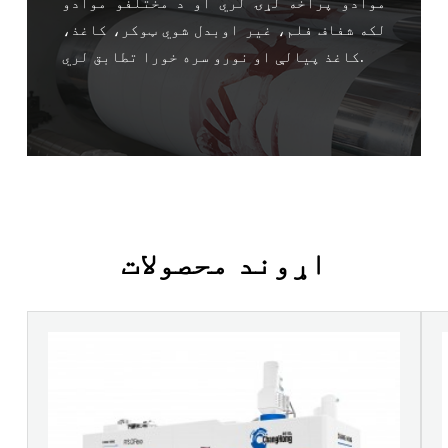
موادو پراخه لړۍ لري او د مختلفو موادو
لکه شفاف فلم، غیر اوبدل شوي ټوکر، کاغذ،
کاغذ پیالې او نورو سره خورا تطابق لري.
اړوند محصولات