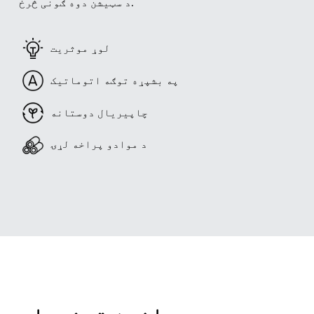
د سټیشن دوه ګونی څرخ.
لوړ موثریت
په بشپړه توګه اتوماتیک
چاپیریال دوستانه
د موادو پراخه لړۍ