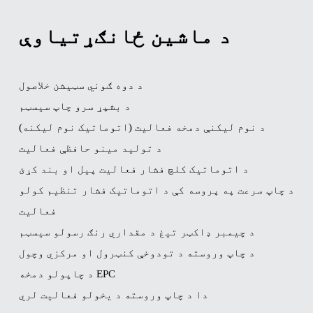
د ماشین ځانګړتیاوې
د دوه ګوني سټیشن خلاصول
د بشپړ سرو چاپ سیسټم
د نوم لیکنې دمخه فعالیت (اتوماتیک نوم لیکنه)
د تولید مینو حافظې فعالیت
د اتوماتیک کلچ فشار فعالیت پیل او بند کړئ
د چاپ سرعت په پروسه کې د اتوماتیک فشار تنظیم کولو
فعالیت
د چیمبر ډاکټر تیغ د مقداري رنګ رسولو سیسټم
د چاپ وروسته د تودوخې کنټرول او مرکزي وچول
د چاپولو دمخه EPC
دا د چاپ وروسته د یخولو فعالیت لري