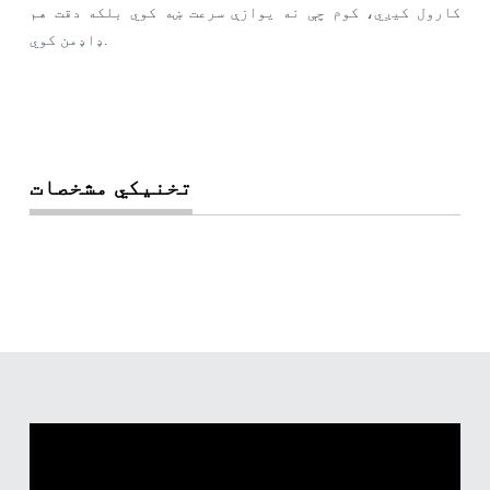
کارول کیږي، کوم چې نه یوازې سرعت ښه کوي بلکه دقت هم
ډاډمن کوي.
تخنیکي مشخصات