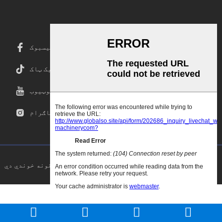
فیسبوک
ټیک ټاک
یوټیوب
انسټاګرام
د کاپي حق © ۲۰۲۵ ګوډاو.سي این ټول حقونه خوندي دي