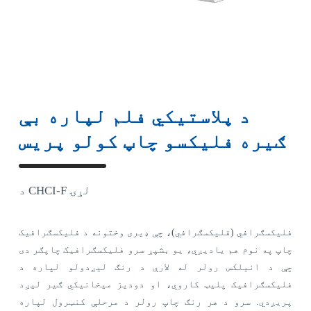
د پلاستيکي فلم لپاره بې
ګیره فلیکسو چاپ کولو پریس
د CHCI-F لړۍ
فلیکسګرافي (فلیکسګرافي)، چې ډیری وختونه د فلیکسګرافیک
چاپ په نوم هم یادیږي، یو بشپړ سرو فلیکسګرافیک چاپګر دی
چې د انیلکس رولر له لارې د رنګ لیږدولو لپاره د
فلیکسګرافیک پلیټ کاروي، او دودیز میخانیکي ګیر لیږد
پریږدي. سرو د هر رنګ چاپ رولر د مرحلې کنټرول لپاره