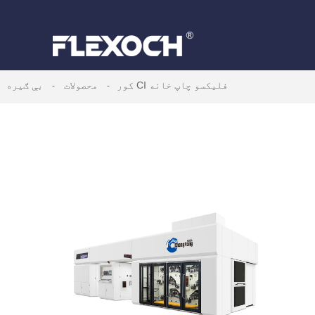
بې ګیره CI فلیکسو چاپ خانه
کور
محصولات