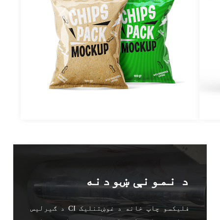
د نمونې ښودنه
د ګیرلیس CI فلیکسو چاپ خانه د غوښتنلیک