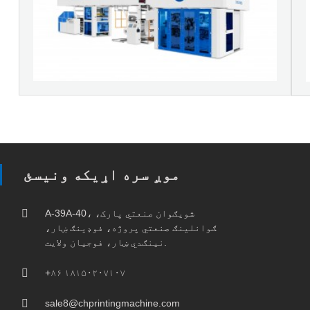
موږ سره اړیکه ونیسئ
A-39A-40، شویګوان صنعتي پارک،
ګوانلینګ صنعتي پروژه، فوډینګ ښار،
نینګدي ښار، فوجیان ولایت.
+۸۶ ۱۸۱۵۰۲۰۷۱۰۷
sale8@chprintingmachine.com