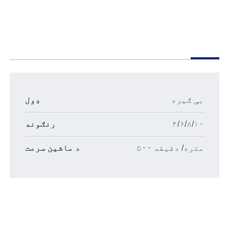
بې ګیره
ډول
۴/۶/۸/۱۰
رنګونه
۵۰۰ متره/ دقیقه
د ماشین سرعت