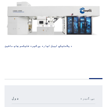
د پلاستيکي ليبل لپاره بې ګیره فلیکسو چاپ ماشین
بې ګیره
ډول