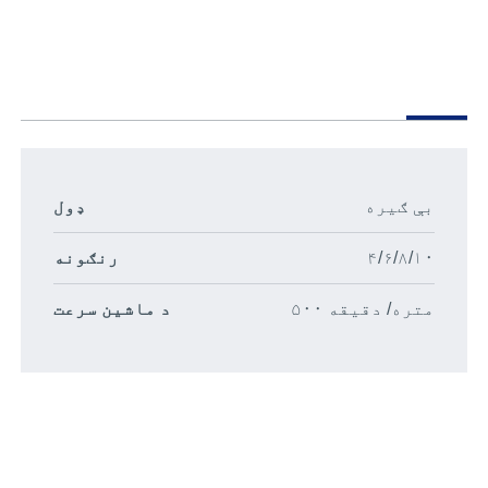
بې ګیره
ډول
۴/۶/۸/۱۰
رنګونه
۵۰۰ متره/ دقیقه
د ماشین سرعت