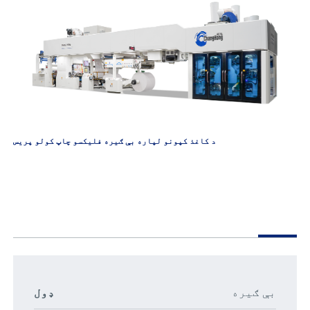
د کاغذ کپونو لپاره بې ګیره فلیکسو چاپ کولو پریس
بې ګیره
ډول