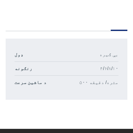
بې ګیره
ډول
۴/۶/۸/۱۰
رنګونه
۵۰۰ متره/ دقیقه
د ماشین سرعت