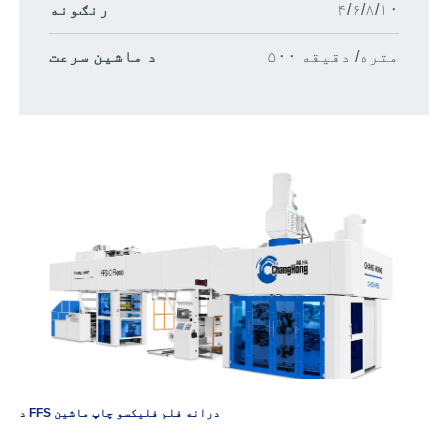
۴/۶/۸/۱۰
رنګونه
۵۰۰ متره/ دقیقه
د ماشین سرعت
د FFS درانه فلم فلیکسو چاپ ماشین