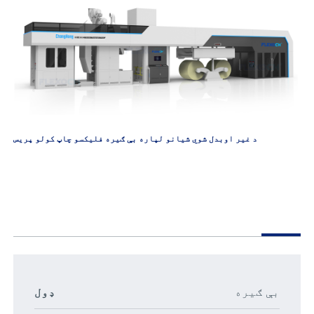
د غیر اوبدل شوي شیانو لپاره بې ګیره فلیکسو چاپ کولو پریس
بې ګیره
ډول