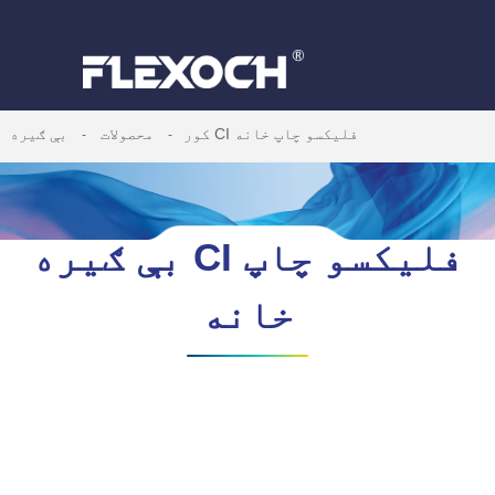
بې ګیره CI فلیکسو چاپ خانه
کور
محصولات
بې ګیره CI فلیکسو چاپ
خانه