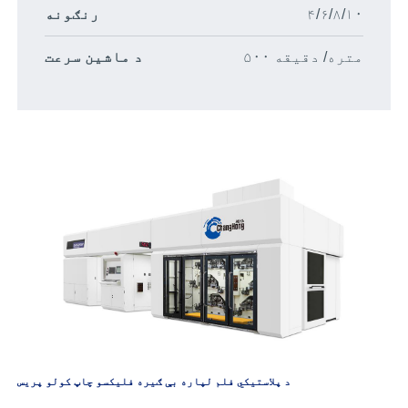
۴/۶/۸/۱۰
رنګونه
۵۰۰ متره/ دقیقه
د ماشین سرعت
د پلاستيکي فلم لپاره بې ګیره فلیکسو چاپ کولو پریس