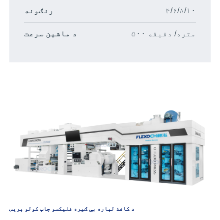
۴/۶/۸/۱۰
رنګونه
۵۰۰ متره/ دقیقه
د ماشین سرعت
د کاغذ لپاره بې ګیره فلیکسو چاپ کولو پریس