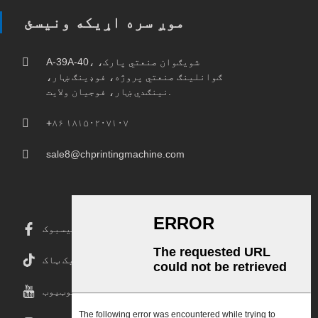
موږ سره اړیکه ونیسئ
A-39A-40، شویګوان صنعتي پارک،
ګوانلینګ صنعتي پروژه، فوډینګ ښار،
نینګدي ښار، فوجیان ولایت.
+۸۶ ۱۸۱۵۰۲۰۷۱۰۷
sale8@chprintingmachine.com
فیسبوک
ټیک ټاک
یوټیوب