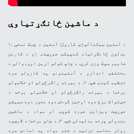
د ماشین ځانګړتیاوې
۱. د آستین ټیکنالوژۍ کارول: آستین د چټک نسخې
بدلون ځانګړتیا، کمپیکټ جوړښت، او د کاربن
فایبر سپک وزن لري. د چاپ کولو اړین اوږدوالی د
مختلفو اندازو د آستینونو په کارولو سره
تنظیم کیدی شي.
۲. د بیرته راګرځولو او خلاصولو
برخه: د بیرته راګرځولو او خلاصولو برخه د
خپلواک برج دوه اړخیز گردش دوه محور دوه سټیشن
جوړښت ډیزاین غوره کوي، او مواد د ماشین
بندولو پرته بدلیدلی شي.
۳. د چاپ برخه: د لارښود
رولر مناسب ترتیب د فلم مواد په اسانۍ سره