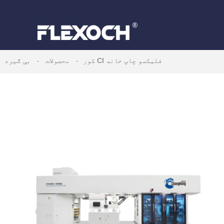
بې ګیره CI فلیکسو چاپ خانه
کور
محصولات