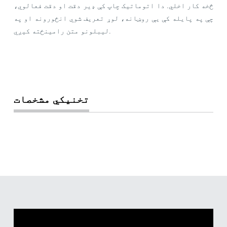
څخه کار اخلي. دا اتوماتیک چاپ کې ډیر دقت او دقت فعالوي،
چې په پایله کې یې روښانه، لوړ تعریف شوي انځورونه او په
لیبلونو متن رامینځته کیږي.
تخنیکي مشخصات