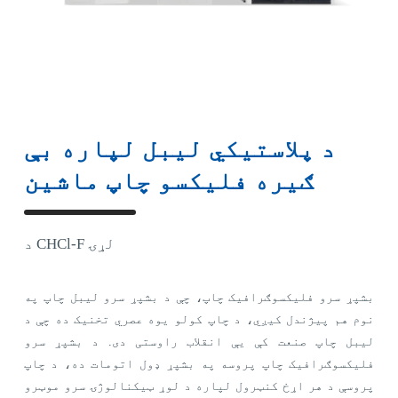
د پلاستيکي ليبل لپاره بې
ګیره فلیکسو چاپ ماشین
د CHCl-F لړۍ
بشپړ سرو فلیکسوګرافیک چاپ، چې د بشپړ سرو لیبل چاپ په
نوم هم پیژندل کیږي، د چاپ کولو یوه عصري تخنیک ده چې د
لیبل چاپ صنعت کې یې انقلاب راوستی دی. د بشپړ سرو
فلیکسوګرافیک چاپ پروسه په بشپړ ډول اتومات ده، د چاپ
پروسې د هر اړخ کنټرول لپاره د لوړ ټیکنالوژۍ سرو موټرو