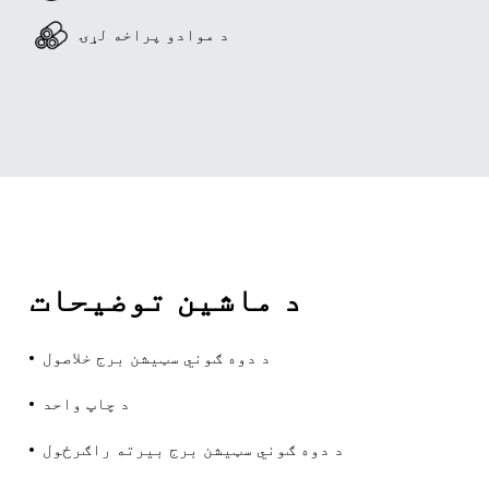
د موادو پراخه لړۍ
د ماشین توضیحات
د دوه ګوني سټیشن برج خلاصول
د چاپ واحد
د دوه ګوني سټیشن برج بیرته راګرځول