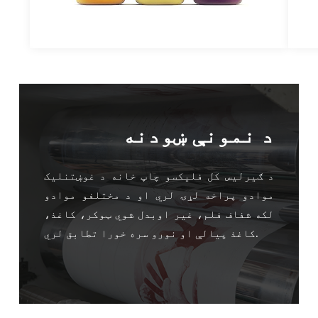
د نمونې ښودنه
د ګیرلیس کل فلیکسو چاپ خانه د غوښتنلیک
موادو پراخه لړۍ لري او د مختلفو موادو
لکه شفاف فلم، غیر اوبدل شوي ټوکر، کاغذ،
کاغذ پیالې او نورو سره خورا تطابق لري.