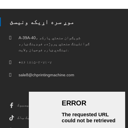
موږ سره اړیکه ونیسئ
A-39A-40، شویګوان صنعتي پارک،
ګوانلینګ صنعتي پروژه، فوډینګ ښار،
نینګدي ښار، فوجیان ولایت.
+۸۶ ۱۸۱۵۰۲۰۷۱۰۷
sale8@chprintingmachine.com
فیسبوک
ټیک ټاک