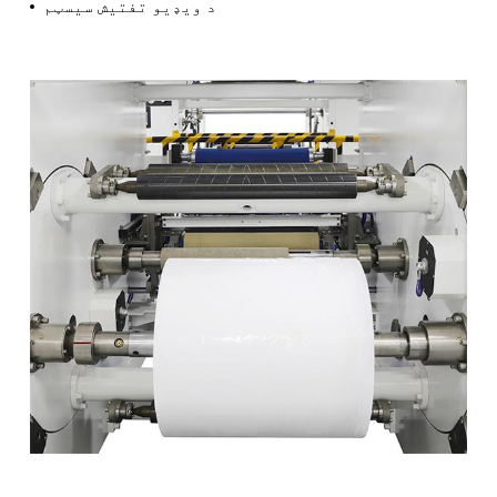
د ویډیو تفتیش سیسټم