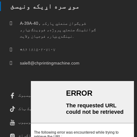
موږ سره اړیکه ونیسئ
A-39A-40، شویګوان صنعتي پارک،
ګوانلینګ صنعتي پروژه، فوډینګ ښار،
نینګدي ښار، فوجیان ولایت.
+۸۶ ۱۸۱۵۰۲۰۷۱۰۷
sale8@chprintingmachine.com
فیسبوک
ټیک ټاک
یوټیوب
انسټاګرام