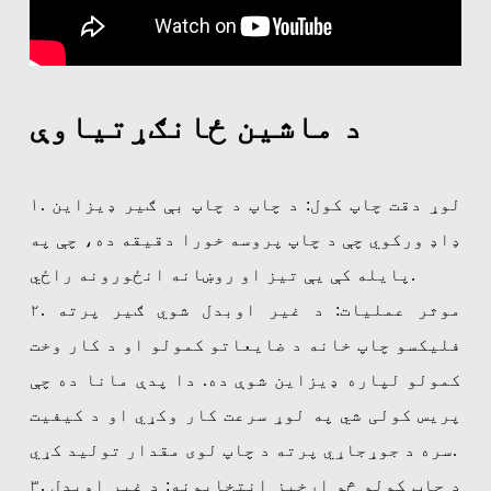
د ماشین ځانګړتیاوې
۱. لوړ دقت چاپ کول: د چاپ د چاپ بې ګیر ډیزاین
ډاډ ورکوي چې د چاپ پروسه خورا دقیقه ده، چې په
پایله کې یې تیز او روښانه انځورونه راځي.
۲. موثر عملیات: د غیر اوبدل شوي ګیر پرته
فلیکسو چاپ خانه د ضایعاتو کمولو او د کار وخت
کمولو لپاره ډیزاین شوې ده. دا پدې مانا ده چې
پریس کولی شي په لوړ سرعت کار وکړي او د کیفیت
سره د جوړجاړي پرته د چاپ لوی مقدار تولید کړي.
۳. د چاپ کولو څو اړخیز انتخابونه: د غیر اوبدل