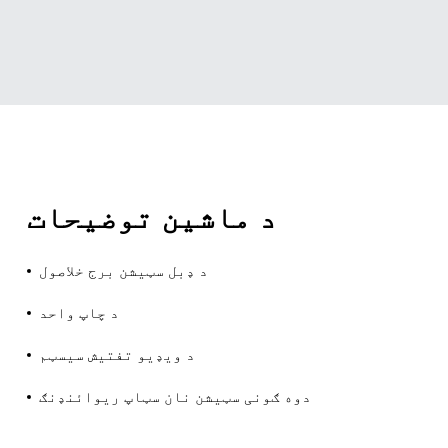
د ماشین توضیحات
د ډبل سټیشن برج خلاصول
د چاپ واحد
د ویډیو تفتیش سیسټم
دوه ګونی سټیشن نان سټاپ ریوائنډنګ