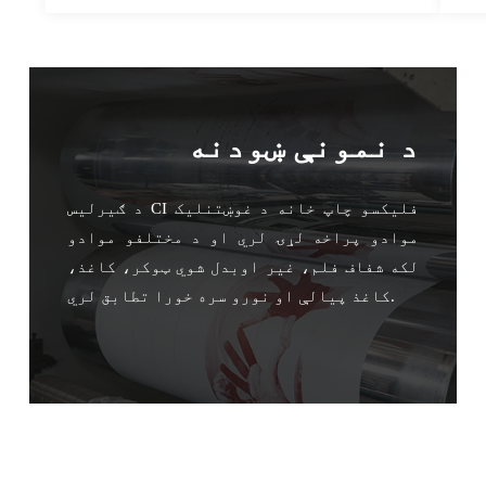
د نمونې ښودنه
د ګیرلیس CI فلیکسو چاپ خانه د غوښتنلیک
موادو پراخه لړۍ لري او د مختلفو موادو
لکه شفاف فلم، غیر اوبدل شوي ټوکر، کاغذ،
کاغذ پیالې او نورو سره خورا تطابق لري.