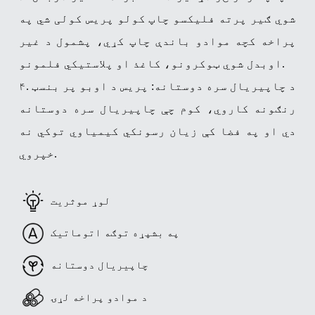
شوي ګیر پرته فلیکسو چاپ کولو پریس کولی شي په
پراخه کچه موادو باندې چاپ کړي، پشمول د غیر
اوبدل شوي ټوکرونو، کاغذ او پلاستيکي فلمونو.
۴. د چاپیریال سره دوستانه: پریس د اوبو پر بنسټ
رنګونه کاروي، کوم چې چاپیریال سره دوستانه
دي او په فضا کې زیان رسونکي کیمیاوي توکي نه
خپروي.
لوړ موثریت
په بشپړه توګه اتوماتیک
چاپیریال دوستانه
د موادو پراخه لړۍ