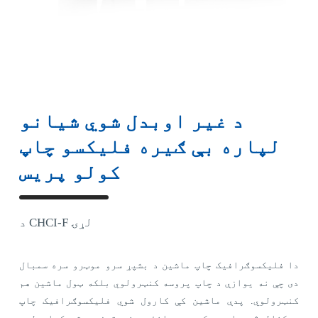
د غیر اوبدل شوي شیانو
لپاره بې ګیره فلیکسو چاپ
کولو پریس
د CHCI-F لړۍ
دا فلیکسوګرافیک چاپ ماشین د بشپړ سرو موټرو سره سمبال
دی چې نه یوازې د چاپ پروسه کنټرولوي بلکه ټول ماشین هم
کنټرولوي. پدې ماشین کې کارول شوي فلیکسوګرافیک چاپ