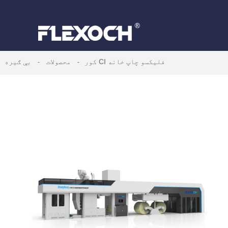
بې ګیره CI فلیکسو چاپ خانه
کور
محصولات