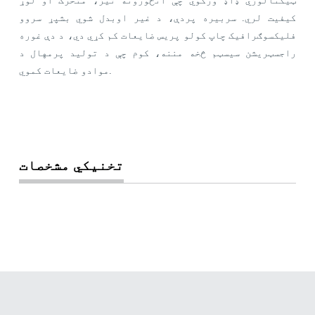
ټیکنالوژي ډاډ ورکوي چې انځورونه تیز، متحرک او لوړ
کیفیت لري. سربیره پردې، د غیر اوبدل شوي بشپړ سروو
فلیکسوګرافیک چاپ کولو پریس ضایعات کم کړي دي، د دې غوره
راجسټریشن سیسټم څخه مننه، کوم چې د تولید پرمهال د
موادو ضایعات کموي.
تخنیکي مشخصات